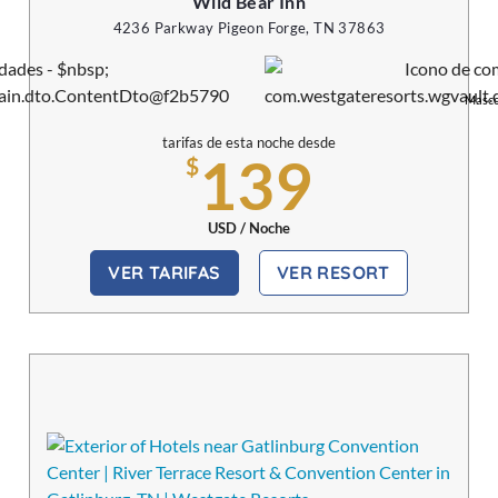
Wild Bear Inn
4236 Parkway Pigeon Forge, TN 37863
a
Masco
tarifas de esta noche desde
139
$
USD / Noche
VER TARIFAS
VER RESORT