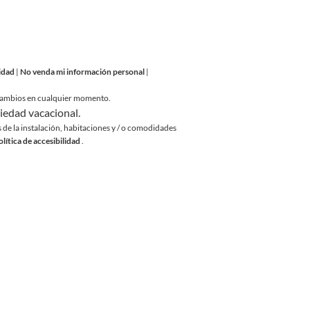
lidad
|
No venda mi información personal
|
a cambios en cualquier momento.
opiedad vacacional.
de la instalación,
habitaciones y / o comodidades
olítica de accesibilidad
.