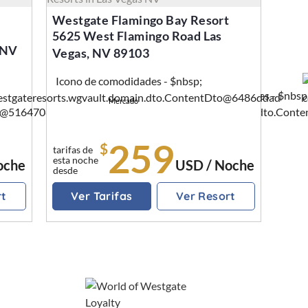
Westgate Flamingo Bay Resort
5625 West Flamingo Road Las
 NV
Vegas, NV 89103
Mercado
Pool
259
$
tarifas de
esta noche
oche
USD / Noche
desde
rt
Ver Tarifas
Ver Resort