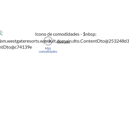
Gimnasio
Más
comodidades