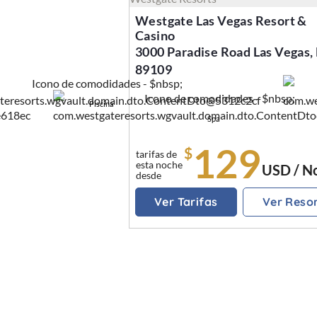
Westgate Las Vegas Resort &
Casino
3000 Paradise Road Las Vegas,
89109
Piscina
Spa
129
$
tarifas de
esta noche
USD / N
desde
Ver Tarifas
Ver Reso