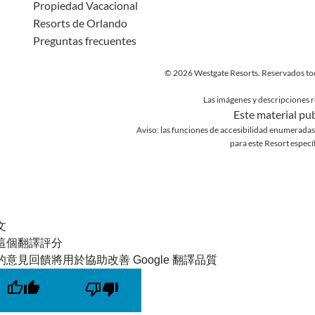
Propiedad Vacacional
Resorts de Orlando
Preguntas frecuentes
© 2026 Westgate Resorts. Reservados to
Las imágenes y descripciones r
Este material publ
Aviso: las funciones de accesibilidad enumeradas 
para este Resort especí
文
這個翻譯評分
的意見回饋將用於協助改善 Google 翻譯品質