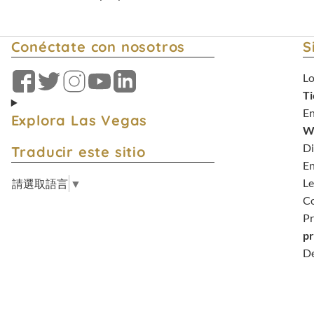
Conéctate con nosotros
S
Lo
Facebook
Gorjeo
Instagram
Youtube
LinkedIn
T
En
Explora Las Vegas
W
Di
Traducir este sitio
En
Le
請選取語言
▼
C
Pr
pr
De