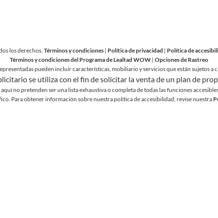
dos los derechos.
Términos y condiciones
|
Política de privacidad
|
Política de accesibi
Términos y condiciones del Programa de Lealtad WOW
|
Opciones de Rastreo
epresentadas pueden incluir características, mobiliario y servicios que están sujetos 
icitario se utiliza con el fin de solicitar la venta de un plan de pr
aquí no pretenden ser una lista exhaustiva o completa de todas las funciones accesibles 
fico. Para obtener información sobre nuestra política de accesibilidad, revise nuestra
P